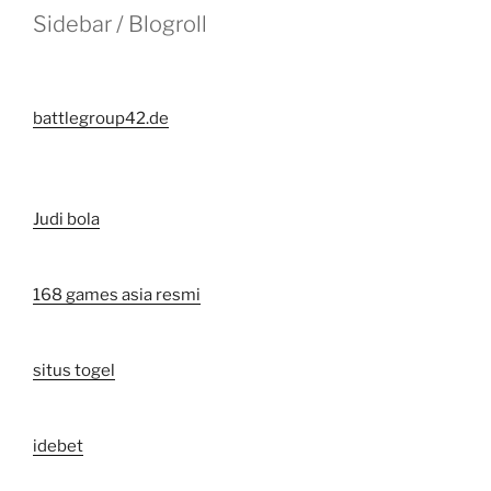
Sidebar / Blogroll
battlegroup42.de
Judi bola
168 games asia resmi
situs togel
idebet