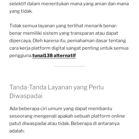
selektif dalam menentukan mana yang aman dan mana
yang tidak.
Tidak semua layanan yang terlihat menarik benar-
benar memiliki sistem yang transparan atau dapat
dipercaya. Oleh karena itu, pemahaman dasar tentang
cara kerja platform digital sangat penting untuk semua
pengguna.
tunai138 alternatif
Tanda-Tanda Layanan yang Perlu
Diwaspadai
Ada beberapa ciri umum yang dapat membantu
seseorang mengenali apakah sebuah platform online
patut diwaspadai atau tidak. Beberapa di antaranya
adalah: