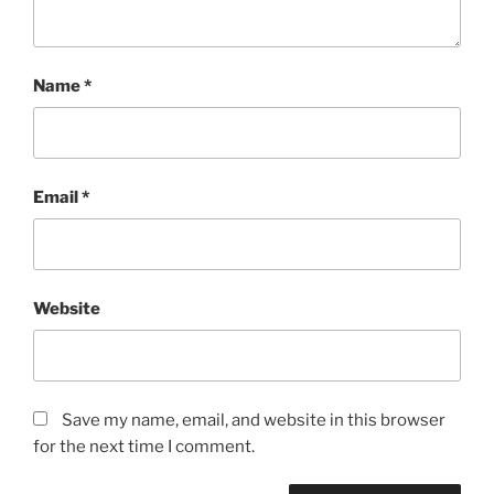
Name
*
Email
*
Website
Save my name, email, and website in this browser
for the next time I comment.