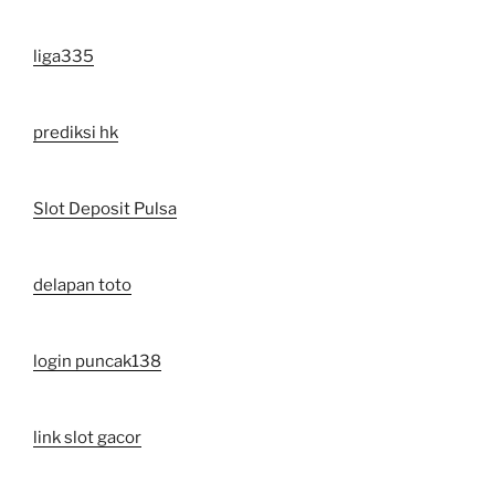
liga335
prediksi hk
Slot Deposit Pulsa
delapan toto
login puncak138
link slot gacor