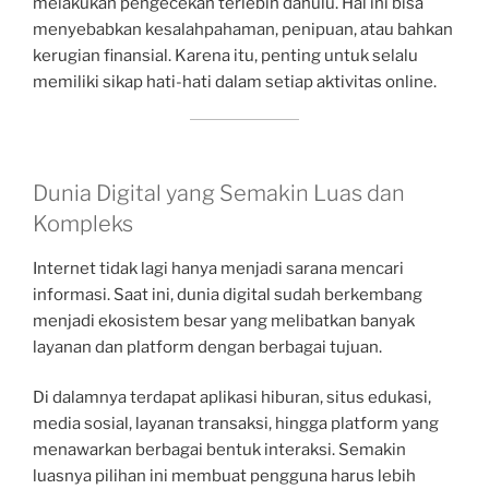
melakukan pengecekan terlebih dahulu. Hal ini bisa
menyebabkan kesalahpahaman, penipuan, atau bahkan
kerugian finansial. Karena itu, penting untuk selalu
memiliki sikap hati-hati dalam setiap aktivitas online.
Dunia Digital yang Semakin Luas dan
Kompleks
Internet tidak lagi hanya menjadi sarana mencari
informasi. Saat ini, dunia digital sudah berkembang
menjadi ekosistem besar yang melibatkan banyak
layanan dan platform dengan berbagai tujuan.
Di dalamnya terdapat aplikasi hiburan, situs edukasi,
media sosial, layanan transaksi, hingga platform yang
menawarkan berbagai bentuk interaksi. Semakin
luasnya pilihan ini membuat pengguna harus lebih