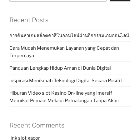
Recent Posts
การค้นหาเกมสล็อตคาสิโนออนไลน์ผ่านกิจกรรมเกมออนไลน์
Cara Mudah Menemukan Layanan yang Cepat dan
Terpercaya
Panduan Lengkap Hidup Aman di Dunia Digital
Inspirasi Menikmati Teknologi Digital Secara Positif
Hiburan Video slot Kasino On-line yang Imersif
Memikat Pemain Melalui Petualangan Tanpa Akhir
Recent Comments
link slot gacor