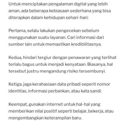
Untuk menciptakan pengalaman digital yang lebih
aman, ada beberapa kebiasaan sederhana yang bisa
diterapkan dalam kehidupan sehari-hari:
Pertama, selalu lakukan pengecekan sebelum
menggunakan suatu layanan. Cari informasi dari
sumber lain untuk memastikan kredibilitasnya.
Kedua, hindari tergiur dengan penawaran yang terlihat
terlalu bagus untuk menjadi kenyataan. Biasanya, hal
tersebut justru mengandung risiko tersembunyi.
Ketiga, jaga kerahasiaan data pribadi seperti nomor
identitas, informasi perbankan, atau kata sandi.
Keempat, gunakan internet untuk hal-hal yang
memberikan nilai positif seperti belajar, bekerja, atau
mengembangkan keterampilan baru.