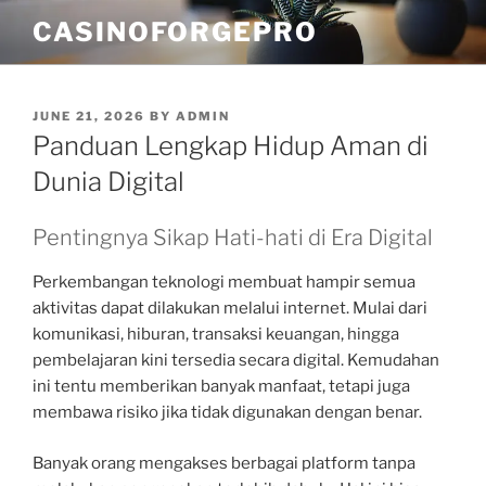
Skip
CASINOFORGEPRO
to
content
POSTED
JUNE 21, 2026
BY
ADMIN
ON
Panduan Lengkap Hidup Aman di
Dunia Digital
Pentingnya Sikap Hati-hati di Era Digital
Perkembangan teknologi membuat hampir semua
aktivitas dapat dilakukan melalui internet. Mulai dari
komunikasi, hiburan, transaksi keuangan, hingga
pembelajaran kini tersedia secara digital. Kemudahan
ini tentu memberikan banyak manfaat, tetapi juga
membawa risiko jika tidak digunakan dengan benar.
Banyak orang mengakses berbagai platform tanpa