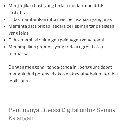
Menjanjikan hasil yang terlalu mudah atau tidak
realistis
Tidak memberikan informasi perusahaan yang jelas
Meminta data pribadi secara berlebihan tanpa alasan
yang jelas
Tidak memiliki dukungan pelanggan yang resmi
Menampilkan promosi yang terlalu agresif atau
memaksa
Dengan mengenali tanda-tanda ini, pengguna dapat
menghindari potensi risiko sejak awal sebelum terlibat
lebih jauh.
Pentingnya Literasi Digital untuk Semua
Kalangan