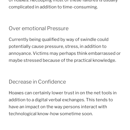
complicated in addition to time-consuming.
Over emotional Pressure
Currently being qualified by way of swindle could
potentially cause pressure, stress, in addition to
annoyance. Victims may perhaps think embarrassed or
maybe stressed because of the practical knowledge.
Decrease in Confidence
Hoaxes can certainly lower trust in on the net tools in
addition to a digital verbal exchanges. This tends to
have an impact on the way persons interact with
technological know-how sometime soon.