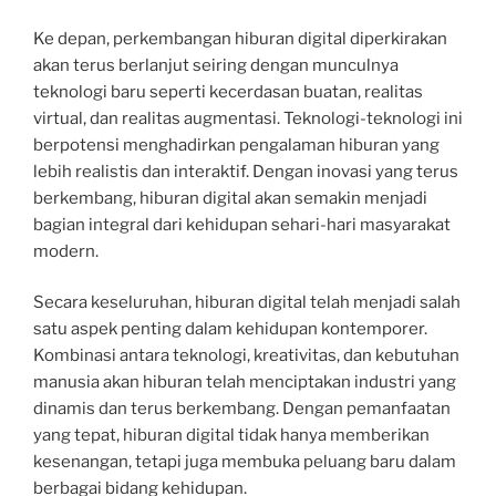
Ke depan, perkembangan hiburan digital diperkirakan
akan terus berlanjut seiring dengan munculnya
teknologi baru seperti kecerdasan buatan, realitas
virtual, dan realitas augmentasi. Teknologi-teknologi ini
berpotensi menghadirkan pengalaman hiburan yang
lebih realistis dan interaktif. Dengan inovasi yang terus
berkembang, hiburan digital akan semakin menjadi
bagian integral dari kehidupan sehari-hari masyarakat
modern.
Secara keseluruhan, hiburan digital telah menjadi salah
satu aspek penting dalam kehidupan kontemporer.
Kombinasi antara teknologi, kreativitas, dan kebutuhan
manusia akan hiburan telah menciptakan industri yang
dinamis dan terus berkembang. Dengan pemanfaatan
yang tepat, hiburan digital tidak hanya memberikan
kesenangan, tetapi juga membuka peluang baru dalam
berbagai bidang kehidupan.