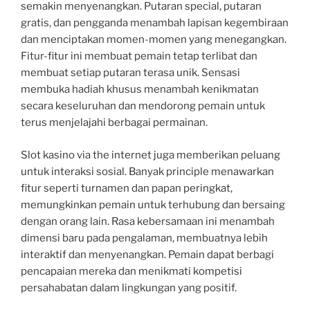
semakin menyenangkan. Putaran special, putaran
gratis, dan pengganda menambah lapisan kegembiraan
dan menciptakan momen-momen yang menegangkan.
Fitur-fitur ini membuat pemain tetap terlibat dan
membuat setiap putaran terasa unik. Sensasi
membuka hadiah khusus menambah kenikmatan
secara keseluruhan dan mendorong pemain untuk
terus menjelajahi berbagai permainan.
Slot kasino via the internet juga memberikan peluang
untuk interaksi sosial. Banyak principle menawarkan
fitur seperti turnamen dan papan peringkat,
memungkinkan pemain untuk terhubung dan bersaing
dengan orang lain. Rasa kebersamaan ini menambah
dimensi baru pada pengalaman, membuatnya lebih
interaktif dan menyenangkan. Pemain dapat berbagi
pencapaian mereka dan menikmati kompetisi
persahabatan dalam lingkungan yang positif.