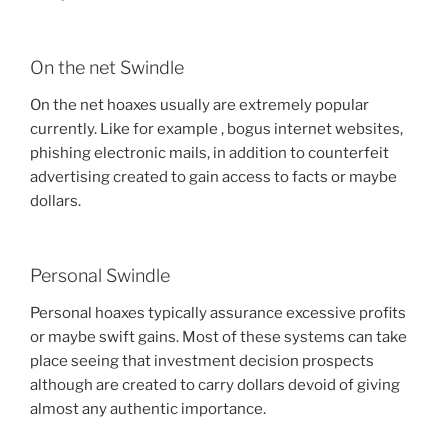
On the net Swindle
On the net hoaxes usually are extremely popular
currently. Like for example , bogus internet websites,
phishing electronic mails, in addition to counterfeit
advertising created to gain access to facts or maybe
dollars.
Personal Swindle
Personal hoaxes typically assurance excessive profits
or maybe swift gains. Most of these systems can take
place seeing that investment decision prospects
although are created to carry dollars devoid of giving
almost any authentic importance.