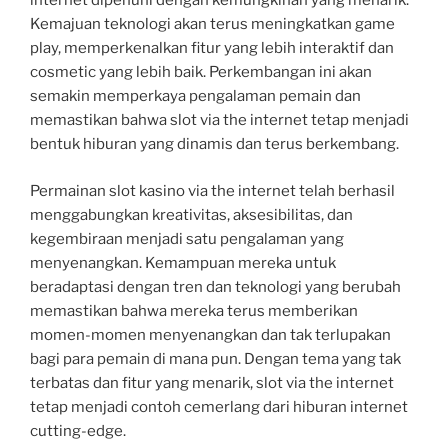
internet dipenuhi dengan kemungkinan yang menarik.
Kemajuan teknologi akan terus meningkatkan game
play, memperkenalkan fitur yang lebih interaktif dan
cosmetic yang lebih baik. Perkembangan ini akan
semakin memperkaya pengalaman pemain dan
memastikan bahwa slot via the internet tetap menjadi
bentuk hiburan yang dinamis dan terus berkembang.
Permainan slot kasino via the internet telah berhasil
menggabungkan kreativitas, aksesibilitas, dan
kegembiraan menjadi satu pengalaman yang
menyenangkan. Kemampuan mereka untuk
beradaptasi dengan tren dan teknologi yang berubah
memastikan bahwa mereka terus memberikan
momen-momen menyenangkan dan tak terlupakan
bagi para pemain di mana pun. Dengan tema yang tak
terbatas dan fitur yang menarik, slot via the internet
tetap menjadi contoh cemerlang dari hiburan internet
cutting-edge.