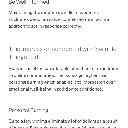
Be Well informed
Maintaining the modern swindle movements
facilitates persons realize completely new perils in
addition to act in response correctly.
This Impression connected with Swindle
Things to do
Hoaxes can offer considerable penalties for in addition
to online communities. The issues go higher than
personal burning which enables it to impression over
emotional well-being in addition to confidence.
Personal Burning
Quite a few victims eliminate a lot of dollars as a result
of hoaxes. Recouping most of these failures is usually