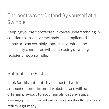
The best way to Defend By yourself at a
Swindle
Keeping yourself protected involves understanding in
addition to proactive methods. Uncomplicated
behaviors can certainly appreciably reduce the
possibility connected with decreasing unwilling
recipient into a swindle.
Authenticate Facts
Look for this authenticity connected with
announcements, internet websites, and will be
offering previous to acquiring almost any steps.
Viewing public internet websites specifically can assist
affirm legitimacy.