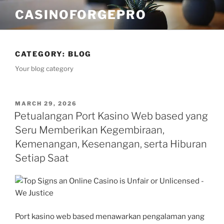
Skip
CASINOFORGEPRO
to
content
CATEGORY:
BLOG
Your blog category
POSTED
MARCH 29, 2026
ON
Petualangan Port Kasino Web based yang
Seru Memberikan Kegembiraan,
Kemenangan, Kesenangan, serta Hiburan
Setiap Saat
Port kasino web based menawarkan pengalaman yang