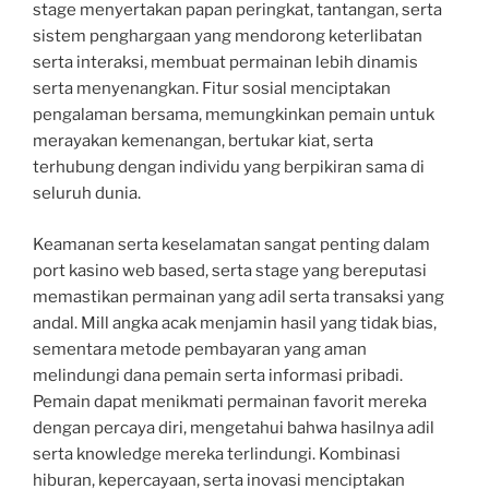
stage menyertakan papan peringkat, tantangan, serta
sistem penghargaan yang mendorong keterlibatan
serta interaksi, membuat permainan lebih dinamis
serta menyenangkan. Fitur sosial menciptakan
pengalaman bersama, memungkinkan pemain untuk
merayakan kemenangan, bertukar kiat, serta
terhubung dengan individu yang berpikiran sama di
seluruh dunia.
Keamanan serta keselamatan sangat penting dalam
port kasino web based, serta stage yang bereputasi
memastikan permainan yang adil serta transaksi yang
andal. Mill angka acak menjamin hasil yang tidak bias,
sementara metode pembayaran yang aman
melindungi dana pemain serta informasi pribadi.
Pemain dapat menikmati permainan favorit mereka
dengan percaya diri, mengetahui bahwa hasilnya adil
serta knowledge mereka terlindungi. Kombinasi
hiburan, kepercayaan, serta inovasi menciptakan