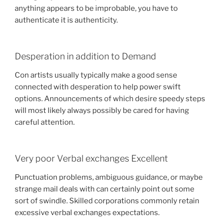
anything appears to be improbable, you have to
authenticate it is authenticity.
Desperation in addition to Demand
Con artists usually typically make a good sense
connected with desperation to help power swift
options. Announcements of which desire speedy steps
will most likely always possibly be cared for having
careful attention.
Very poor Verbal exchanges Excellent
Punctuation problems, ambiguous guidance, or maybe
strange mail deals with can certainly point out some
sort of swindle. Skilled corporations commonly retain
excessive verbal exchanges expectations.