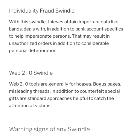
Individuality Fraud Swindle
With this swindle, thieves obtain important data like
bands, deals with, in addition to bank account specifics
to help impersonate persons. That may result in
unauthorized orders in addition to considerable
personal deterioration.
Web 2 . 0 Swindle
Web 2 . 0 tools are generally for hoaxes. Bogus pages,
misleading threads, in addition to counterfeit special
gifts are standard approaches helpful to catch the
attention of victims.
Warning signs of any Swindle