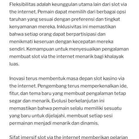
Fleksibilitas adalah keunggulan utama lain dari slot via
the internet. Pemain dapat memilih dari berbagai opsi
taruhan yang sesuai dengan preferensi dan tingkat
kenyamanan mereka. Inklusivitas ini memastikan
bahwa setiap orang dapat berpartisipasi dan
menikmati keseruan dengan kecepatan mereka
sendiri. Kemampuan untuk menyesuaikan pengalaman
membuat slot via the internet menarik bagi khalayak
luas.
Inovasi terus membentuk masa depan slot kasino via
the internet. Pengembang terus memperkenalkan ide,
fitur, dan tema baru yang membuat pengalaman tetap
segar dan menarik. Evolusi berkelanjutan ini
memastikan bahwa pemain selalu memiliki sesuatu
yang baru untuk dijelajahi, membuat setiap sesi
permainan menjadi menarik dan dinamis.
Sifat imersif slot via the internet memberikan pelarian