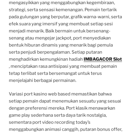
mengasyikkan yang menggabungkan kegembiraan,
strategi, serta sensasi kemenangan. Pemain tertarik
pada gulungan yang berputar, grafik warna-warni, serta
efek suara yang imersif yang membuat setiap sesi
menjadi menarik. Baik bermain untuk bersenang-
senang atau mengejar jackpot, port menyediakan
bentuk hiburan dinamis yang menarik bagi pemula
serta penjudi berpengalaman. Setiap putaran
menghadirkan kemungkinan hadiah
IMBAGACOR Slot
, menciptakan rasa antisipasi yang membuat pemain
tetap terlibat serta bersemangat untuk terus
menjelajahi berbagai permainan.
Variasi port kasino web based memastikan bahwa
setiap pemain dapat menemukan sesuatu yang sesuai
dengan preferensi mereka. Port klasik menawarkan
game play sederhana serta daya tarik nostalgia,
sementara port video recording today’s
menggabungkan animasi canggih, putaran bonus offer,